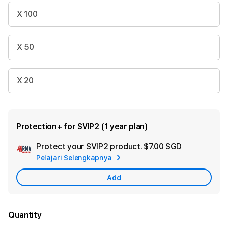
X 100
X 50
X 20
Protection+ for SVIP2 (1 year plan)
Protect your SVIP2 product.
$7.00 SGD
Add
Pelajari Selengkapnya
Apple
Care
Add
Quantity