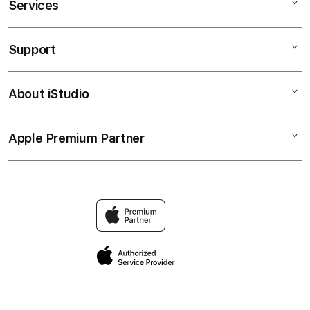
Services
SVIP2
Digital Game
Support
AppleCare+
Digital Interface
Corporate
TOTO 4D
About iStudio
My Account
Digital Interface
Secure Platform
Collection & Delivery
Elush Service Provider
System Guide
Apple Premium Partner
About Us
Returns & Exchanges
Financing Options
Digital Game 4D
Find an iStudio near you
Contact Us
Trade-in
Digital Togel Guide
Why Shop at iStudio
FAQ
Traveller’s Reservation
Elush Corporate Website
Privacy Policy
Site Terms of Use