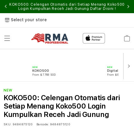
KOKO500: Celengan Otomatis dari Setiap Menang Koko500
Login Kumpulkan Receh Jadi Gunung
Daftar Disini !
Select your store
Cart
NEW
NEW
KOKO500
Digital Game
From $7.768 SGD
From $889.96 SGD
NEW
KOKO500: Celengan Otomatis dari
Setiap Menang Koko500 Login
Kumpulkan Receh Jadi Gunung
SKU:
9484875120
Barcode:
9484875120