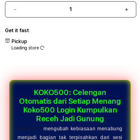
Decrease
Incr
quantity
quant
for
for
Get it fast
KOKO500:
KOKO
Celengan
Cele
Pickup
Otomatis
Otom
Loading store
dari
dari
Setiap
Setia
Menang
Men
Koko500
Koko
Login
Logi
Kumpulkan
Kump
Receh
Rece
KOKO500: Celengan
Jadi
Jadi
Otomatis dari Setiap Menang
Gunung
Gunu
Koko500 Login Kumpulkan
Receh Jadi Gunung
KOKO500
mengubah kebiasaan menabung
menjadi bagian tak terpisahkan dari sesi