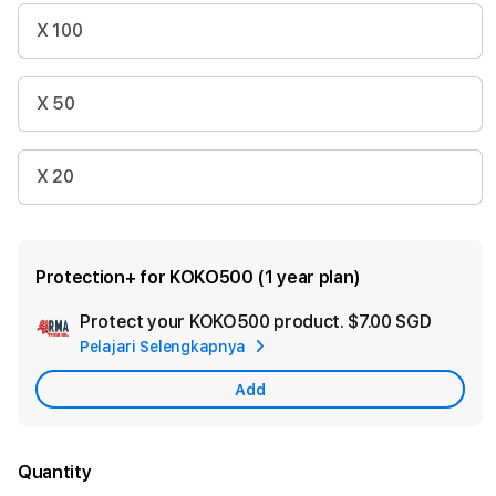
X 100
X 50
X 20
Protection+ for KOKO500 (1 year plan)
Protect your KOKO500 product.
$7.00 SGD
Add
Pelajari Selengkapnya
Apple
Care
Add
Quantity