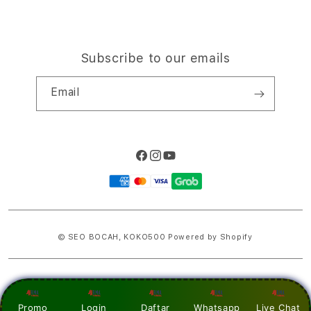
Subscribe to our emails
Email
Facebook
Instagram
YouTube
Payment
methods
© SEO BOCAH,
KOKO500
Powered by Shopify
PRICES INCLUDE 9% GST BUT EXCLUDE SHIPPING COSTS.
S
Promo
Login
Daftar
Whatsapp
Live Chat