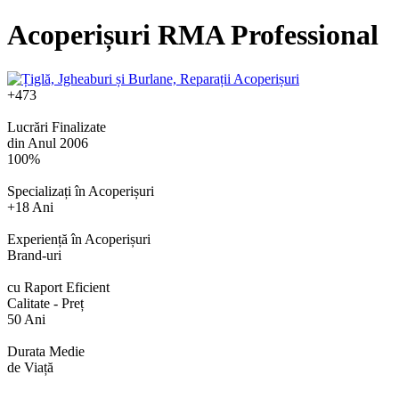
Acoperișuri RMA Professional
+473
Lucrări Finalizate
din Anul 2006
100%
Specializați în Acoperișuri
+18 Ani
Experiență în Acoperișuri
Brand-uri
cu Raport Eficient
Calitate - Preț
50 Ani
Durata Medie
de Viață