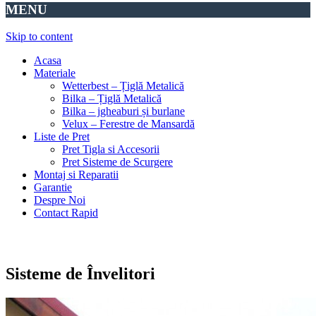
MENU
Skip to content
Acasa
Materiale
Wetterbest – Țiglă Metalică
Bilka – Țiglă Metalică
Bilka – jgheaburi și burlane
Velux – Ferestre de Mansardă
Liste de Pret
Pret Tigla si Accesorii
Pret Sisteme de Scurgere
Montaj si Reparatii
Garantie
Despre Noi
Contact Rapid
Sisteme de Învelitori