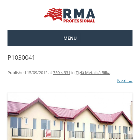
MENU
Skip to content
P1030041
Published
15/09/2012
at
750 × 331
in
Țiglă Metalică Bilka
.
Next →