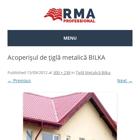
MENU
Skip to content
Acoperişul de ţiglă metalică BILKA
Published
15/09/2012
at
300 × 238
in
Țiglă Metalică Bilka
.
← Previous
Next →